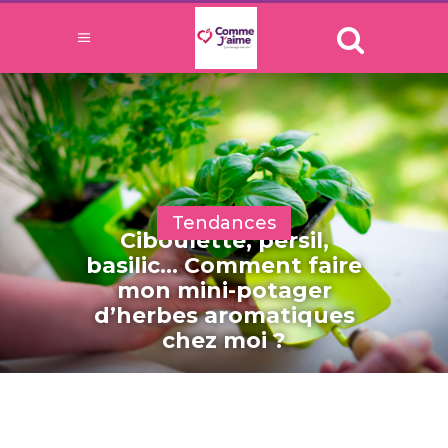
Tendances
Ciboulette, persil,
basilic… Comment faire
mon mini-potager
d’herbes aromatiques
chez moi ?