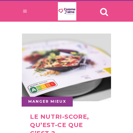
MANGER MIEUX
LE NUTRI-SCORE,
QU’EST-CE QUE