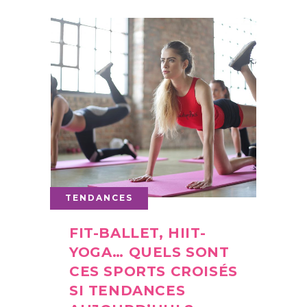
TENDANCES
FIT-BALLET, HIIT-
YOGA… QUELS SONT
CES SPORTS CROISÉS
SI TENDANCES