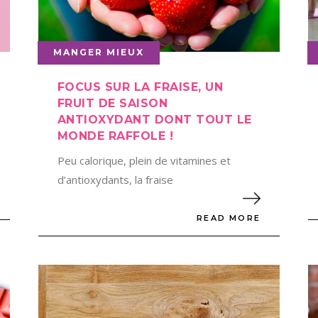
MANGER MIEUX
FOCUS SUR LA FRAISE, UN
FRUIT DE SAISON
ANTIOXYDANT DONT TOUT LE
MONDE RAFFOLE !
Peu calorique, plein de vitamines et
d’antioxydants, la fraise
READ MORE