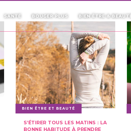
SANTÉ
BOUGER PLUS
BIEN ÊTRE & BEAUT
BIEN ÊTRE ET BEAUTÉ
S’ÉTIRER TOUS LES MATINS : LA
BONNE HABITUDE À PRENDRE