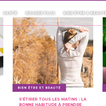
SANTÉ
BOUGER PLUS
BIEN ÊTRE & BEAUT
BIEN ÊTRE ET BEAUTÉ
S’ÉTIRER TOUS LES MATINS : LA
BONNE HABITUDE À PRENDRE