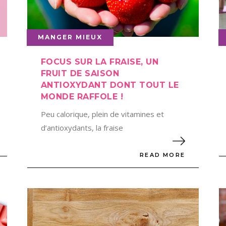
MANGER MIEUX
FOCUS SUR LA FRAISE, UN
FRUIT DE SAISON
ANTIOXYDANT DONT TOUT LE
MONDE RAFFOLE !
Peu calorique, plein de vitamines et
d’antioxydants, la fraise
READ MORE