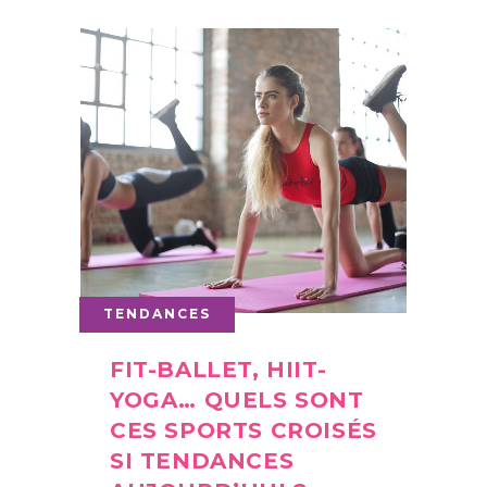
TENDANCES
FIT-BALLET, HIIT-
YOGA… QUELS SONT
CES SPORTS CROISÉS
SI TENDANCES