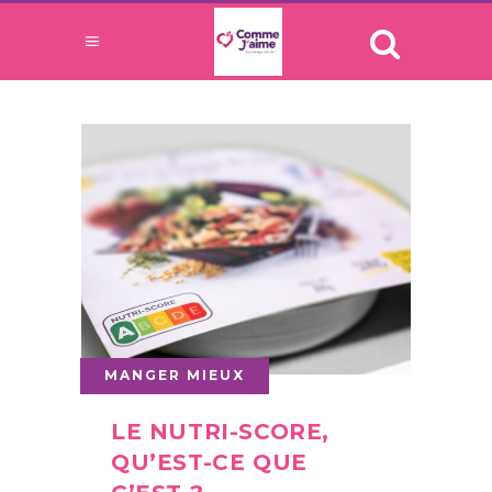
MANGER MIEUX
LE NUTRI-SCORE,
QU’EST-CE QUE