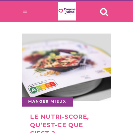
MANGER MIEUX
LE NUTRI-SCORE,
QU’EST-CE QUE