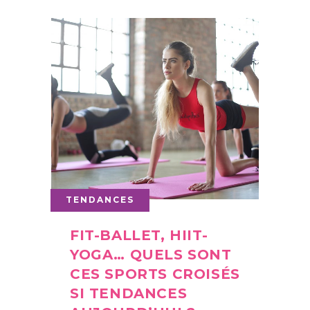
TENDANCES
FIT-BALLET, HIIT-
YOGA… QUELS SONT
CES SPORTS CROISÉS
SI TENDANCES