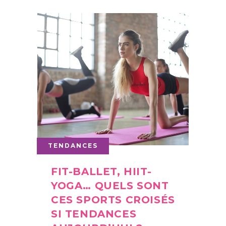
TENDANCES
FIT-BALLET, HIIT-
YOGA… QUELS SONT
CES SPORTS CROISÉS
SI TENDANCES