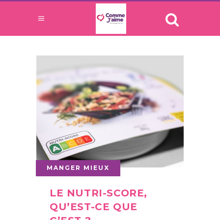
MANGER MIEUX
LE NUTRI-SCORE,
QU’EST-CE QUE